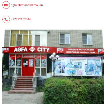
agfa-shtefan66@mail.ru
+77772152444