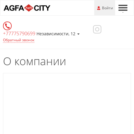
Перейти
-
Войти
-
-
к
основной
информации
+77775790699
Независимости, 12
Обратный звонок
О компании