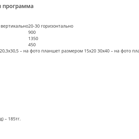
я программа
 вертикально
20-30 горизонтально
900
1350
450
20,3х30,5 – на фото планшет размером 15х20 30х40 – на фото п
) – 185тг.