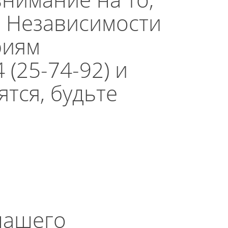
. Независимости
риям
(25-74-92) и
ятся, будьте
нашего