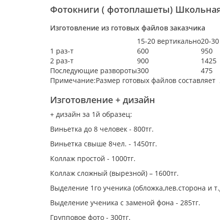
Фотокниги ( фотоплашеты) Школьна
Изготовление из готовых файлов заказчика
15-20 вертикально
20-30
1 раз-т
600
950
2 раз-т
900
1425
Последующие развороты
300
475
Примечание:
Размер готовых файлов составляет 
Изготовление + дизайн
+ дизайн за 1й образец:
Виньетка до 8 человек - 800тг.
Виньетка свыше 8чел. - 1450тг.
Коллаж простой - 1000тг.
Коллаж сложный (вырезной) – 1600тг.
Выделение 1го ученика (обложка,лев.сторона и т.д
Выделение ученика с заменой фона - 285тг.
Групповое фото - 300тг.