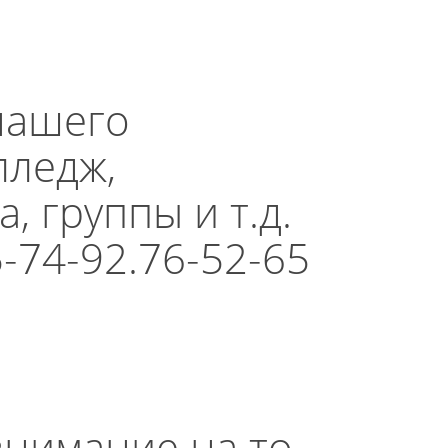
нашего
лледж,
, группы и т.д.
-74-92.76-52-65
нимание на то,