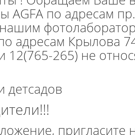
ны AGFA по адресам пр
 к нашим фотолаборато
о адресам Крылова 74 
 12(765-265) не относ
и детсадов
тели!!!
ложение, пригласите 