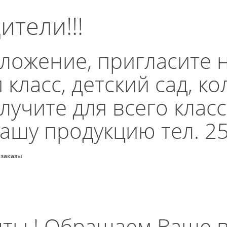
тели!!!
ложение, пригласите 
класс, детский сад, ко
учите для всего класса
ашу продукцию тел. 25
 заказы
ты ! Обращаем Ваше в