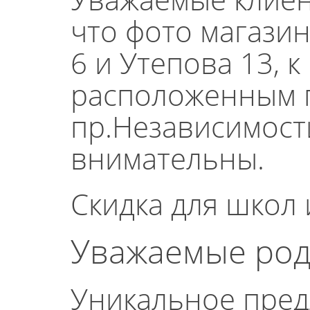
что фото магази
6 и Утепова 13,
расположенным п
пр.Независимости
внимательны.
Скидка для школ 
Уважаемые роди
Уникальное пред